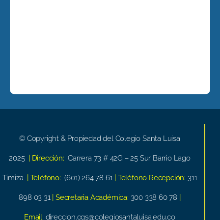
© Copyright & Propiedad del Colegio Santa Luisa
2025
| Dirección:
Carrera 73 # 42G – 25 Sur Barrio Lago
Timiza
| Teléfono:
(601) 264 78 61
| Teléfono Recepción:
311
898 03 31
| Secretaria Académica:
300 338 60 78
|
Email:
direccion.cgs@colegiosantaluisa.edu.co