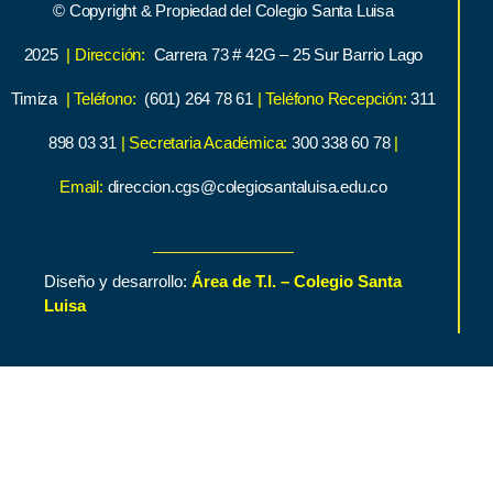
© Copyright & Propiedad del Colegio Santa Luisa
2025
| Dirección:
Carrera 73 # 42G – 25 Sur Barrio Lago
Timiza
| Teléfono:
(601) 264 78 61
| Teléfono Recepción:
311
898 03 31
| Secretaria Académica:
300 338 60 78
|
Email:
direccion.cgs@colegiosantaluisa.edu.co
Diseño y desarrollo:
Área de T.I. – Colegio Santa
Luisa
Inicio