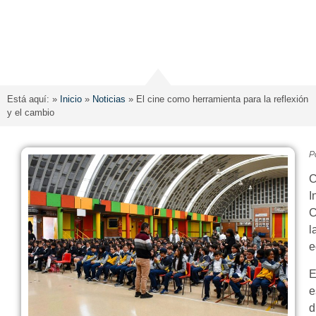
Está aquí: »
Inicio
»
Noticias
»
El cine como herramienta para la reflexión
y el cambio
P
C
I
C
l
e
E
e
d