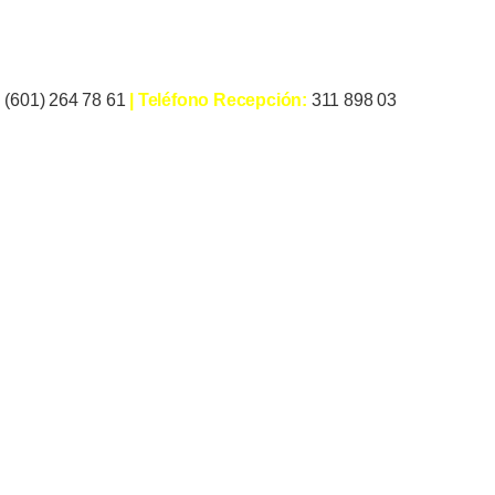
:
(601) 264 78 61
| Teléfono Recepción:
311 898 03