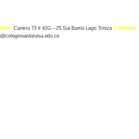
cción:
Carrera 73 # 42G – 25 Sur Barrio Lago Timiza
| Teléfono
s@colegiosantaluisa.edu.co