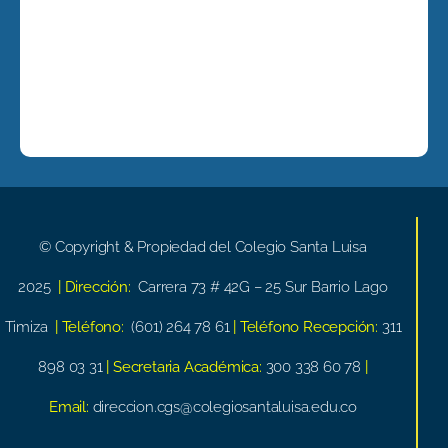
© Copyright & Propiedad del Colegio Santa Luisa
2025
| Dirección:
Carrera 73 # 42G – 25 Sur Barrio Lago
Timiza
| Teléfono:
(601) 264 78 61
| Teléfono Recepción:
311
898 03 31
| Secretaria Académica:
300 338 60 78
|
Email:
direccion.cgs@colegiosantaluisa.edu.co