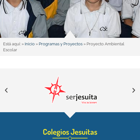
Está aquí: »
Inicio
»
Programas y Proyectos
»
Proyecto Ambiental
Escolar
Colegios Jesuitas