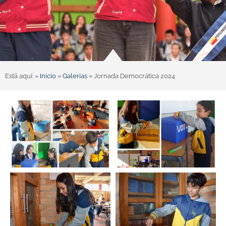
Está aquí: »
Inicio
»
Galerias
»
Jornada Democrática 2024