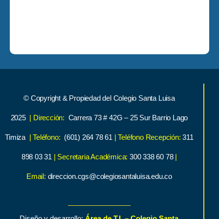
© Copyright & Propiedad del Colegio Santa Luisa
2025
| Dirección:
Carrera 73 # 42G – 25 Sur Barrio Lago
Timiza
| Teléfono:
(601) 264 78 61
| Teléfono Recepción:
311
898 03 31
| Secretaria Académica:
300 338 60 78
|
Email:
direccion.cgs@colegiosantaluisa.edu.co
Diseño y desarrollo:
Área de T.I. – Colegio Santa