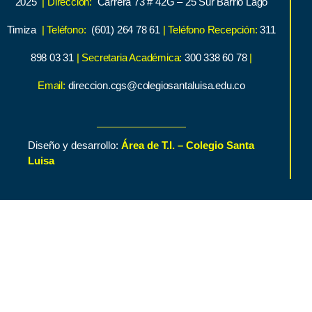
2025
| Dirección:
Carrera 73 # 42G – 25 Sur Barrio Lago
Timiza
| Teléfono:
(601) 264 78 61
| Teléfono Recepción:
311
898 03 31
| Secretaria Académica:
300 338 60 78
|
Email:
direccion.cgs@colegiosantaluisa.edu.co
Diseño y desarrollo:
Área de T.I. – Colegio Santa
Luisa
Inicio
Contenido de Interés