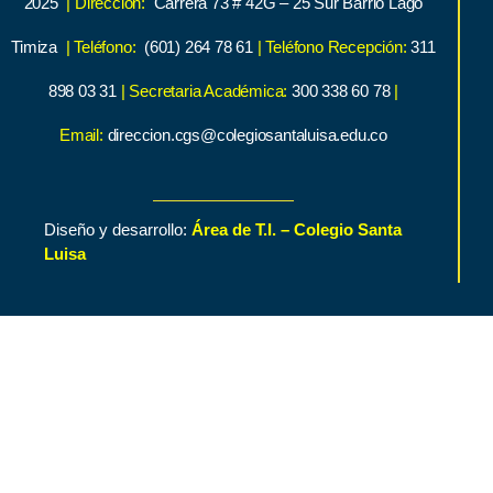
2025
| Dirección:
Carrera 73 # 42G – 25 Sur Barrio Lago
Timiza
| Teléfono:
(601) 264 78 61
| Teléfono Recepción:
311
898 03 31
| Secretaria Académica:
300 338 60 78
|
Email:
direccion.cgs@colegiosantaluisa.edu.co
Diseño y desarrollo:
Área de T.I. – Colegio Santa
Luisa
Inicio
Contenido de Interés