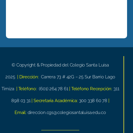
© Copyright & Propiedad del Colegio Santa Luisa
2025
| Dirección:
Carrera 73 # 42G – 25 Sur Barrio Lago
Timiza
| Teléfono:
(601) 264 78 61
| Teléfono Recepción:
311
898 03 31
| Secretaria Académica:
300 338 60 78
|
Email:
direccion.cgs@colegiosantaluisa.edu.co