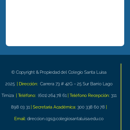
© Copyright & Propiedad del Colegio Santa Luisa
2025
| Dirección:
Carrera 73 # 42G – 25 Sur Barrio Lago
Timiza
| Teléfono:
(601) 264 78 61
| Teléfono Recepción:
311
898 03 31
| Secretaria Académica:
300 338 60 78
|
Email:
direccion.cgs@colegiosantaluisa.edu.co