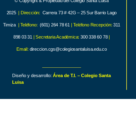
© Copyright & Propiedad del Colegio Santa Luisa
2025
| Dirección:
Carrera 73 # 42G – 25 Sur Barrio Lago
Timiza
| Teléfono:
(601) 264 78 61
| Teléfono Recepción:
311
898 03 31
| Secretaria Académica:
300 338 60 78
|
Email:
direccion.cgs@colegiosantaluisa.edu.co
Diseño y desarrollo:
Área de T.I. – Colegio Santa
Luisa
Inicio