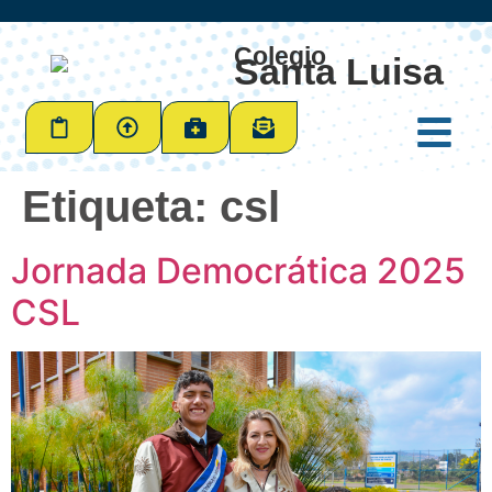
Colegio
Santa Luisa
Etiqueta:
csl
Jornada Democrática 2025
CSL