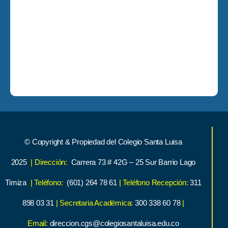
© Copyright & Propiedad del Colegio Santa Luisa
2025
| Dirección:
Carrera 73 # 42G – 25 Sur Barrio Lago
Timiza
| Teléfono:
(601) 264 78 61
| Teléfono Recepción:
311
898 03 31
| Secretaria Académica:
300 338 60 78
|
Email:
direccion.cgs@colegiosantaluisa.edu.co