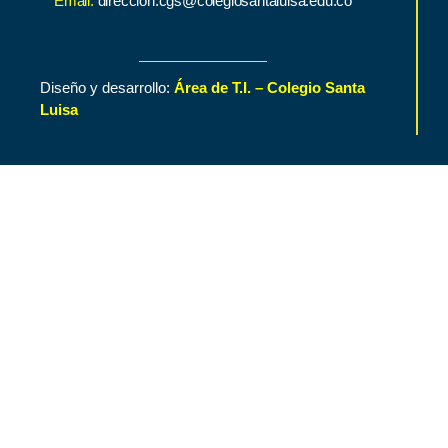
Email:
direccion.cgs@colegiosantaluisa.edu.co
Diseño y desarrollo:
Área de T.I. – Colegio Santa
Luisa
Inicio
Contenido de Interés
Nuestro Colegio