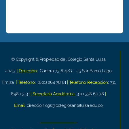
© Copyright & Propiedad del Colegio Santa Luisa
2025
| Dirección:
Carrera 73 # 42G – 25 Sur Barrio Lago
Timiza
| Teléfono:
(601) 264 78 61
| Teléfono Recepción:
311
898 03 31
| Secretaria Académica:
300 338 60 78
|
Email:
direccion.cgs@colegiosantaluisa.edu.co