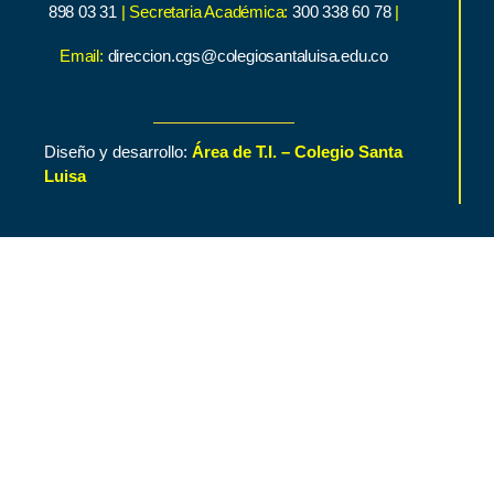
898 03 31
| Secretaria Académica:
300 338 60 78
|
Email:
direccion.cgs@colegiosantaluisa.edu.co
Diseño y desarrollo:
Área de T.I. – Colegio Santa
Luisa
Inicio
Contenido de Interés
Nuestro Colegio