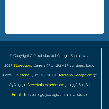
© Copyright & Propiedad del Colegio Santa Luisa
2025
| Dirección:
Carrera 73 # 42G – 25 Sur Barrio Lago
Timiza
| Teléfono:
(601) 264 78 61
| Teléfono Recepción:
311
898 03 31
| Secretaria Académica:
300 338 60 78
|
Email:
direccion.cgs@colegiosantaluisa.edu.co