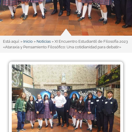
Está aquí: »
Inicio
»
Noticias
»
XI Encuentro Estudiantil de Filosofía 2023
«Ataraxia y Pensamiento Filosófico: Una cotidianidad para debatir»