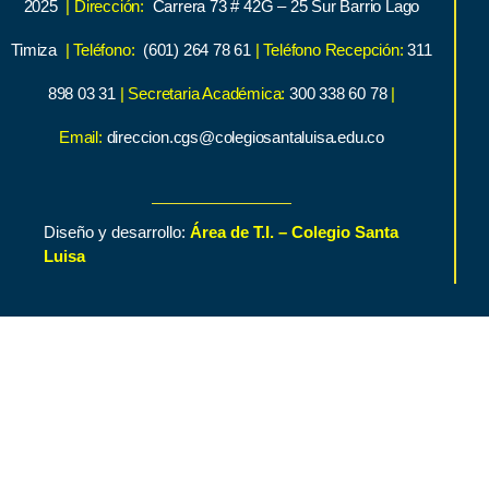
2025
| Dirección:
Carrera 73 # 42G – 25 Sur Barrio Lago
Timiza
| Teléfono:
(601) 264 78 61
| Teléfono Recepción:
311
898 03 31
| Secretaria Académica:
300 338 60 78
|
Email:
direccion.cgs@colegiosantaluisa.edu.co
Diseño y desarrollo:
Área de T.I. – Colegio Santa
Luisa
Inicio
Contenido de Interés