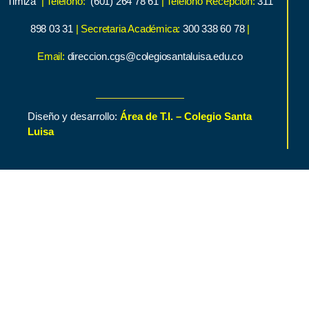
Timiza
| Teléfono:
(601) 264 78 61
| Teléfono Recepción:
311
898 03 31
| Secretaria Académica:
300 338 60 78
|
Email:
direccion.cgs@colegiosantaluisa.edu.co
Diseño y desarrollo:
Área de T.I. – Colegio Santa
Luisa
Inicio
Contenido de Interés