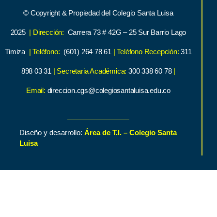
© Copyright & Propiedad del Colegio Santa Luisa
2025
| Dirección:
Carrera 73 # 42G – 25 Sur Barrio Lago
Timiza
| Teléfono:
(601) 264 78 61
| Teléfono Recepción:
311
898 03 31
| Secretaria Académica:
300 338 60 78
|
Email:
direccion.cgs@colegiosantaluisa.edu.co
Diseño y desarrollo:
Área de T.I. – Colegio Santa
Luisa
Inicio