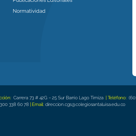
Normatividad
ección:
Carrera 73 # 42G – 25 Sur Barrio Lago Timiza
| Teléfono:
(60
300 338 60 78
| Email:
direccion.cgs@colegiosantaluisa.edu.co