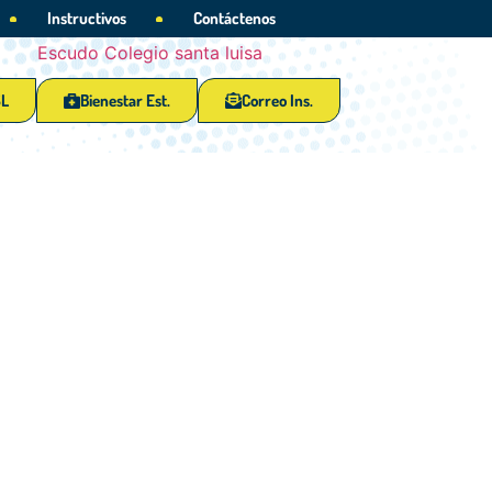
Instructivos
Contáctenos
SL
Bienestar Est.
Correo Ins.
o y amor por Colombia