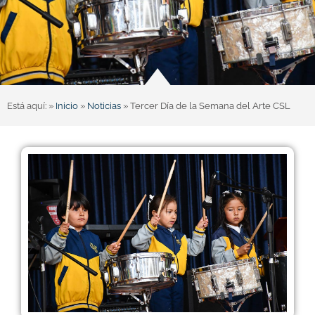
Está aquí: »
Inicio
»
Noticias
»
Tercer Día de la Semana del Arte CSL