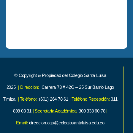
© Copyright & Propiedad del Colegio Santa Luisa
2025
| Dirección:
Carrera 73 # 42G – 25 Sur Barrio Lago
Timiza
| Teléfono:
(601) 264 78 61
| Teléfono Recepción:
311
898 03 31
| Secretaria Académica:
300 338 60 78
|
Email:
direccion.cgs@colegiosantaluisa.edu.co