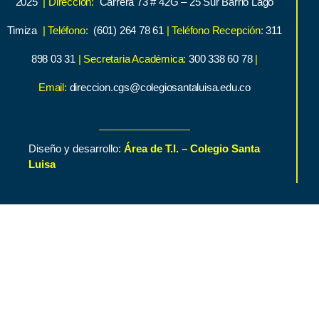
2025
| Dirección:
Carrera 73 # 42G – 25 Sur Barrio Lago
Timiza
| Teléfono:
(601) 264 78 61
| Teléfono Recepción:
311
898 03 31
| Secretaria Académica:
300 338 60 78
|
Email:
direccion.cgs@colegiosantaluisa.edu.co
Diseño y desarrollo:
Área de T.I. – Colegio Santa
Luisa
Inicio
Contenido de Interés