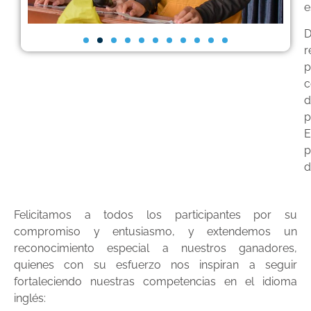
e
D
r
p
c
d
p
E
p
d
Felicitamos a todos los participantes por su
compromiso y entusiasmo, y extendemos un
reconocimiento especial a nuestros ganadores,
quienes con su esfuerzo nos inspiran a seguir
fortaleciendo nuestras competencias en el idioma
inglés: