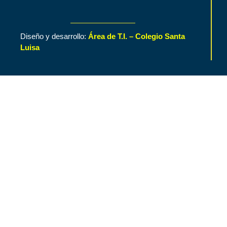
Diseño y desarrollo:
Área de T.I. – Colegio Santa
Luisa
Inicio
Contenido de Interés
Nuestro Colegio
Áreas Funcionales