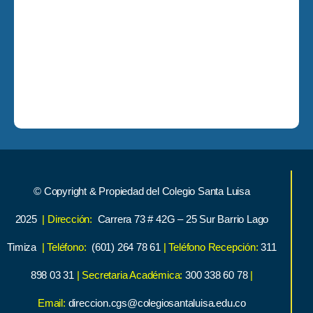
© Copyright & Propiedad del Colegio Santa Luisa
2025
| Dirección:
Carrera 73 # 42G – 25 Sur Barrio Lago
Timiza
| Teléfono:
(601) 264 78 61
| Teléfono Recepción:
311
898 03 31
| Secretaria Académica:
300 338 60 78
|
Email:
direccion.cgs@colegiosantaluisa.edu.co