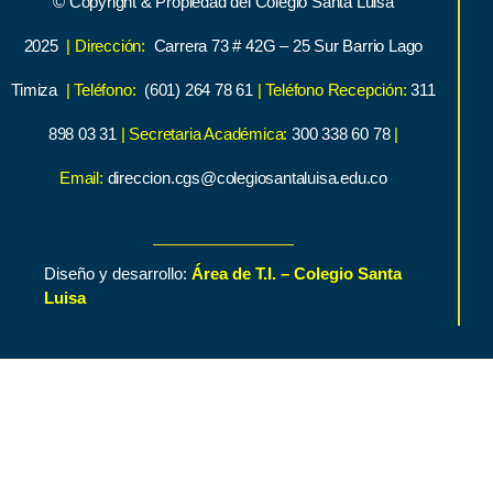
© Copyright & Propiedad del Colegio Santa Luisa
2025
| Dirección:
Carrera 73 # 42G – 25 Sur Barrio Lago
Timiza
| Teléfono:
(601) 264 78 61
| Teléfono Recepción:
311
898 03 31
| Secretaria Académica:
300 338 60 78
|
Email:
direccion.cgs@colegiosantaluisa.edu.co
Diseño y desarrollo:
Área de T.I. – Colegio Santa
Luisa
Inicio