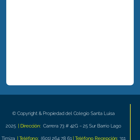
© Copyright & Propiedad del Colegio Santa Luisa
2025
| Dirección:
Carrera 73 # 42G – 25 Sur Barrio Lago
Timiza
| Teléfono:
(601) 264 78 61
| Teléfono Recepción:
311