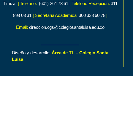
Timiza
| Teléfono:
(601) 264 78 61
| Teléfono Recepción:
311
898 03 31
| Secretaria Académica:
300 338 60 78
|
Email:
direccion.cgs@colegiosantaluisa.edu.co
Diseño y desarrollo:
Área de T.I. – Colegio Santa
Luisa
Inicio
Contenido de Interés