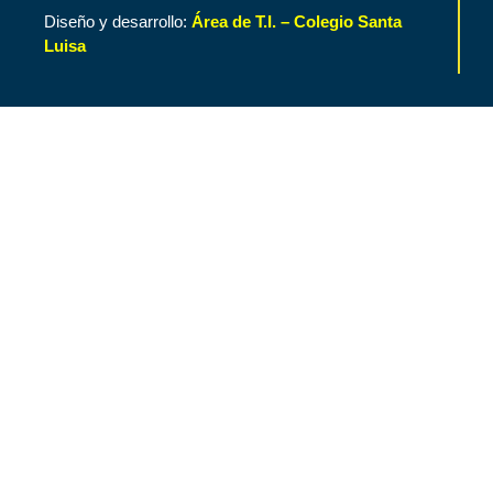
Diseño y desarrollo:
Área de T.I. – Colegio Santa
Luisa
Inicio
Contenido de Interés
Nuestro Colegio
Áreas Funcionales