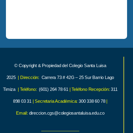
© Copyright & Propiedad del Colegio Santa Luisa
2025
| Dirección:
Carrera 73 # 42G – 25 Sur Barrio Lago
Timiza
| Teléfono:
(601) 264 78 61
| Teléfono Recepción:
311
898 03 31
| Secretaria Académica:
300 338 60 78
|
Email:
direccion.cgs@colegiosantaluisa.edu.co