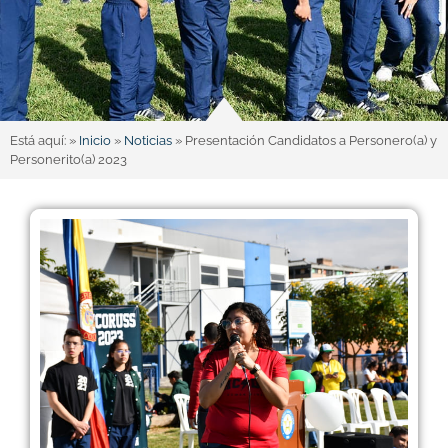
Está aquí: »
Inicio
»
Noticias
»
Presentación Candidatos a Personero(a) y
Personerito(a) 2023