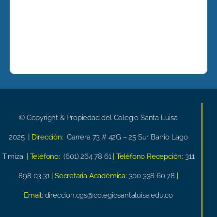
© Copyright & Propiedad del Colegio Santa Luisa
2025
| Dirección:
Carrera 73 # 42G – 25 Sur Barrio Lago
Timiza
| Teléfono:
(601) 264 78 61
| Teléfono Recepción:
311
898 03 31
| Secretaria Académica:
300 338 60 78
|
Email:
direccion.cgs@colegiosantaluisa.edu.co