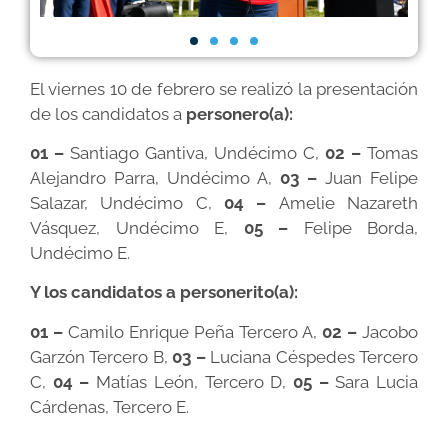
El viernes 10 de febrero se realizó la presentación
de los candidatos a
personero(a):
01 –
Santiago Gantiva, Undécimo C,
02 –
Tomas
Alejandro Parra, Undécimo A,
03 –
Juan Felipe
Salazar, Undécimo C,
04 –
Amelie Nazareth
Vásquez, Undécimo E,
05 –
Felipe Borda,
Undécimo E.
Y los candidatos a personerito(a):
01 –
Camilo Enrique Peña Tercero A,
02 –
Jacobo
Garzón Tercero B,
03 –
Luciana Céspedes Tercero
C,
04 –
Matías León, Tercero D,
05 –
Sara Lucia
Cárdenas, Tercero E.