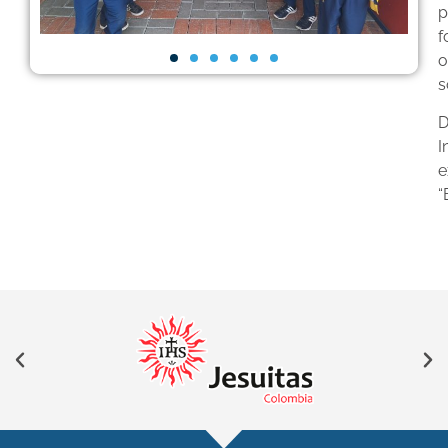
p
f
o
s
D
I
e
“