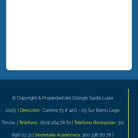
© Copyright & Propiedad del Colegio Santa Luisa
2025
| Dirección:
Carrera 73 # 42G – 25 Sur Barrio Lago
Timiza
| Teléfono:
(601) 264 78 61
| Teléfono Recepción:
311
898 03 31
| Secretaria Académica:
300 338 60 78
|