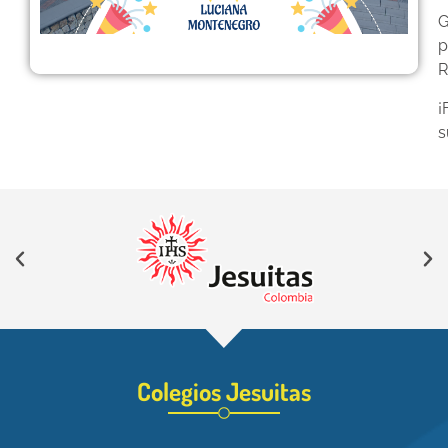
G
p
R
¡
s
Colegios Jesuitas