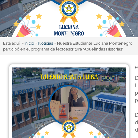
Está aquí: »
Inicio
»
Noticias
»
Nuestra Estudiante Luciana Montenegro
participó en el programa de lectoescritura “Abuelindas Historias”
P
D
L
p
p
D
d
d