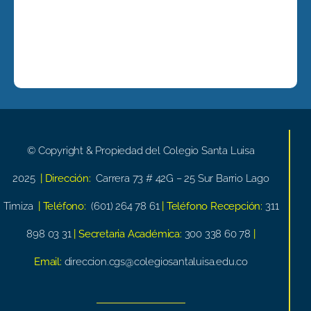
© Copyright & Propiedad del Colegio Santa Luisa
2025
| Dirección:
Carrera 73 # 42G – 25 Sur Barrio Lago
Timiza
| Teléfono:
(601) 264 78 61
| Teléfono Recepción:
311
898 03 31
| Secretaria Académica:
300 338 60 78
|
Email:
direccion.cgs@colegiosantaluisa.edu.co