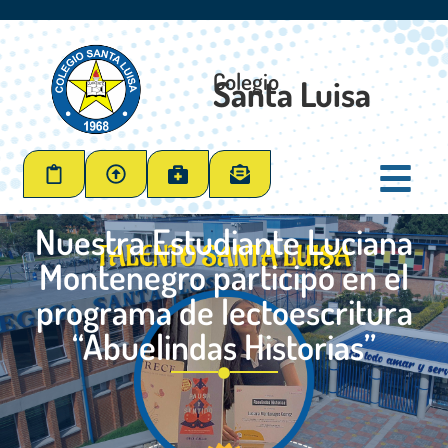
Colegio
Santa Luisa
Nuestra Estudiante Luciana
Montenegro participó en el
programa de lectoescritura
“Abuelindas Historias”