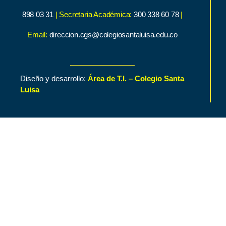
898 03 31
| Secretaria Académica:
300 338 60 78
|
Email:
direccion.cgs@colegiosantaluisa.edu.co
Diseño y desarrollo:
Área de T.I. – Colegio Santa
Luisa
Inicio
Contenido de Interés