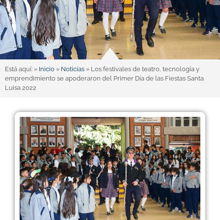
Está aquí: »
Inicio
»
Noticias
»
Los festivales de teatro, tecnología y
emprendimiento se apoderaron del Primer Día de las Fiestas Santa
Luisa 2022