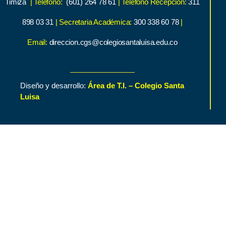
Timiza
| Teléfono:
(601) 264 78 61
| Teléfono Recepción:
311
898 03 31
| Secretaria Académica:
300 338 60 78
|
Email:
direccion.cgs@colegiosantaluisa.edu.co
Diseño y desarrollo:
Área de T.I. – Colegio Santa
Luisa
Inicio
Contenido de Interés