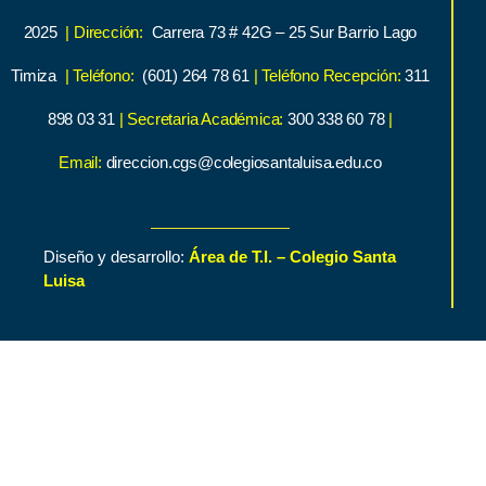
2025
| Dirección:
Carrera 73 # 42G – 25 Sur Barrio Lago
Timiza
| Teléfono:
(601) 264 78 61
| Teléfono Recepción:
311
898 03 31
| Secretaria Académica:
300 338 60 78
|
Email:
direccion.cgs@colegiosantaluisa.edu.co
Diseño y desarrollo:
Área de T.I. – Colegio Santa
Luisa
Inicio