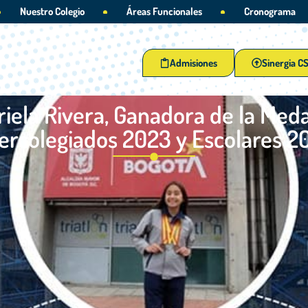
Nuestro Colegio
Áreas Funcionales
Cronograma
Admisiones
Sinergia C
iela Rivera, Ganadora de la Meda
tercolegiados 2023 y Escolares 2