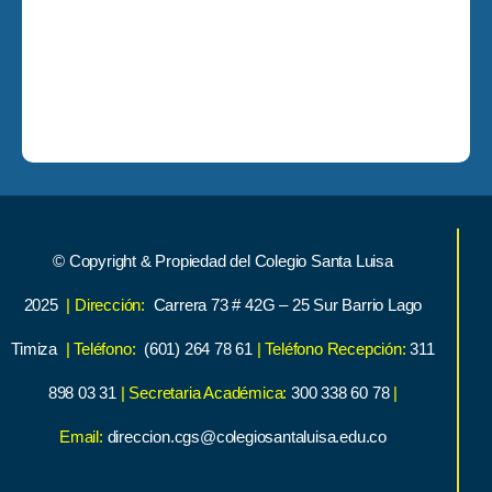
© Copyright & Propiedad del Colegio Santa Luisa
2025
| Dirección:
Carrera 73 # 42G – 25 Sur Barrio Lago
Timiza
| Teléfono:
(601) 264 78 61
| Teléfono Recepción:
311
898 03 31
| Secretaria Académica:
300 338 60 78
|
Email:
direccion.cgs@colegiosantaluisa.edu.co