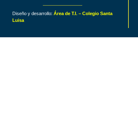
Diseño y desarrollo:
Área de T.I. – Colegio Santa
Luisa
Inicio
Contenido de Interés
Nuestro Colegio
Áreas Funcionales