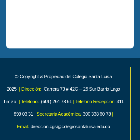
© Copyright & Propiedad del Colegio Santa Luisa
2025
| Dirección:
Carrera 73 # 42G – 25 Sur Barrio Lago
Timiza
| Teléfono:
(601) 264 78 61
| Teléfono Recepción:
311
898 03 31
| Secretaria Académica:
300 338 60 78
|
Email:
direccion.cgs@colegiosantaluisa.edu.co