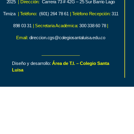
2025
| Dirección:
Carrera 73 # 42G – 25 Sur Barrio Lago
Timiza
| Teléfono:
(601) 264 78 61
| Teléfono Recepción:
311
898 03 31
| Secretaria Académica:
300 338 60 78
|
Email:
direccion.cgs@colegiosantaluisa.edu.co
Diseño y desarrollo:
Área de T.I. – Colegio Santa
Luisa
Inicio
Contenido de Interés