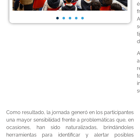
é
f
A
s
t
d
A
a
r
t
i
s
Como resultado, la jornada generó en los participantes
una mayor sensibilidad frente a problemáticas que, en
ocasiones, han sido naturalizadas, brindándoles
herramientas para identificar y alertar posibles