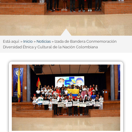
Está aquí: »
Inicio
»
Noticias
»
Izada de Bandera Conmemoración
Diversidad Étnica y Cultural de la Nación Colombiana