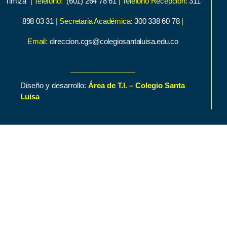
Timiza
| Teléfono:
(601) 264 78 61
| Teléfono Recepción:
311
898 03 31
| Secretaria Académica:
300 338 60 78
|
Email:
direccion.cgs@colegiosantaluisa.edu.co
Diseño y desarrollo:
Área de T.I. – Colegio Santa
Luisa
Inicio
Contenido de Interés