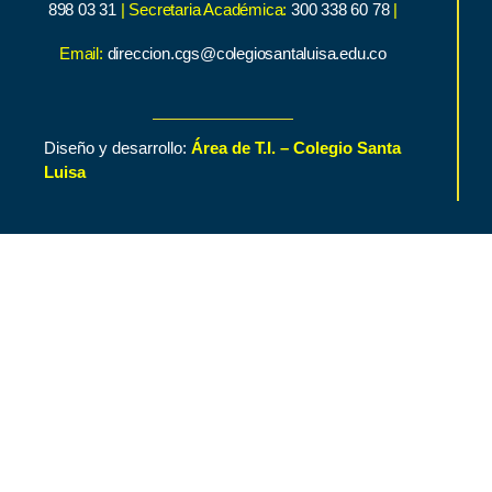
898 03 31
| Secretaria Académica:
300 338 60 78
|
Email:
direccion.cgs@colegiosantaluisa.edu.co
Diseño y desarrollo:
Área de T.I. – Colegio Santa
Luisa
Inicio
Contenido de Interés
Nuestro Colegio