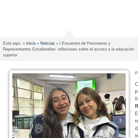
Está aquí: »
Inicio
»
Noticias
»
I Encuentro de Personeros y
Representantes Estudiantiles: reflexiones sobre el acceso a la educación
superior
P
C
p
l
R
E
r
d
r