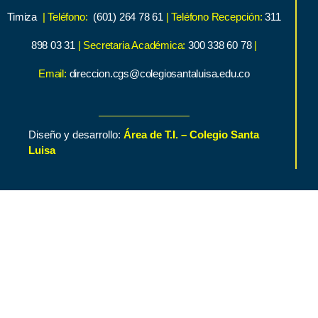
Timiza
| Teléfono:
(601) 264 78 61
| Teléfono Recepción:
311
898 03 31
| Secretaria Académica:
300 338 60 78
|
Email:
direccion.cgs@colegiosantaluisa.edu.co
Diseño y desarrollo:
Área de T.I. – Colegio Santa
Luisa
Inicio
Contenido de Interés