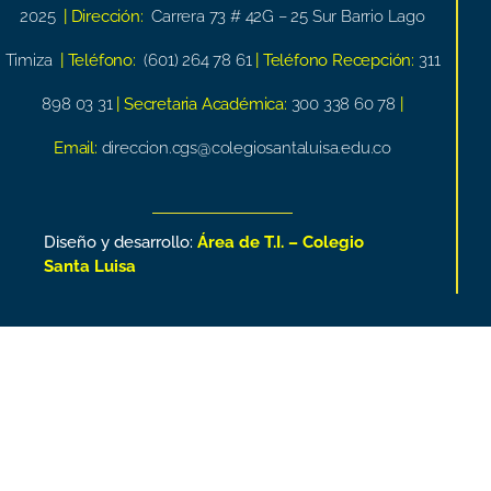
2025
| Dirección:
Carrera 73 # 42G – 25 Sur Barrio Lago
Timiza
| Teléfono:
(601) 264 78 61
| Teléfono Recepción:
311
898 03 31
| Secretaria Académica:
300 338 60 78
|
Email:
direccion.cgs@colegiosantaluisa.edu.co
Diseño y desarrollo:
Área de T.I. – Colegio
Santa Luisa