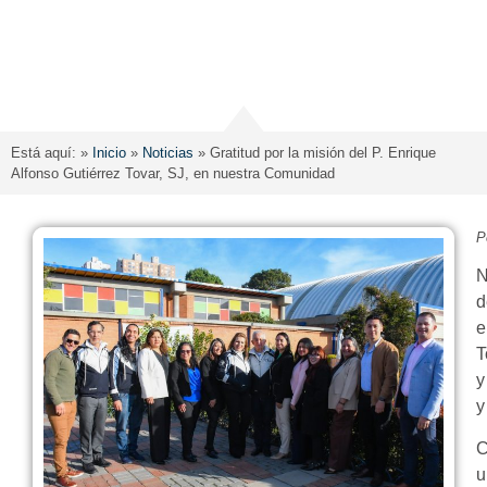
Está aquí: »
Inicio
»
Noticias
»
Gratitud por la misión del P. Enrique
Alfonso Gutiérrez Tovar, SJ, en nuestra Comunidad
P
N
d
e
T
y
y
C
u