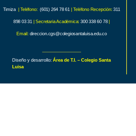
Timiza
| Teléfono:
(601) 264 78 61
| Teléfono Recepción:
311
898 03 31
| Secretaria Académica:
300 338 60 78
|
Email:
direccion.cgs@colegiosantaluisa.edu.co
Diseño y desarrollo:
Área de T.I. – Colegio Santa
Luisa
Inicio
Contenido de Interés