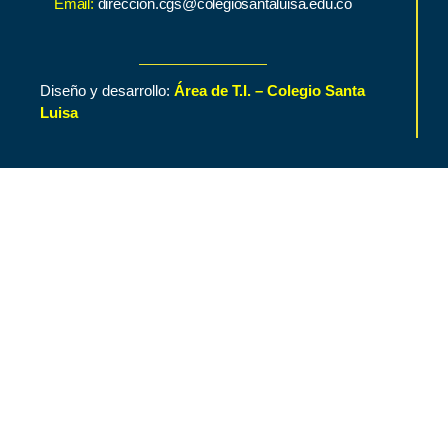
Email:
direccion.cgs@colegiosantaluisa.edu.co
Diseño y desarrollo:
Área de T.I. – Colegio Santa
Luisa
Inicio
Contenido de Interés
Nuestro Colegio