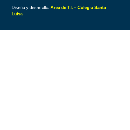
Diseño y desarrollo:
Área de T.I. – Colegio Santa
Luisa
Inicio
Contenido de Interés
Nuestro Colegio
Áreas Funcionales