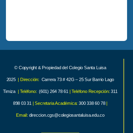
© Copyright & Propiedad del Colegio Santa Luisa
2025
| Dirección:
Carrera 73 # 42G – 25 Sur Barrio Lago
Timiza
| Teléfono:
(601) 264 78 61
| Teléfono Recepción:
311
898 03 31
| Secretaria Académica:
300 338 60 78
|
Email:
direccion.cgs@colegiosantaluisa.edu.co