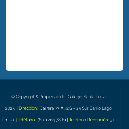
© Copyright & Propiedad del Colegio Santa Luisa
2025
| Dirección:
Carrera 73 # 42G – 25 Sur Barrio Lago
Timiza
| Teléfono:
(601) 264 78 61
| Teléfono Recepción:
311